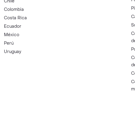
Chile
P
Colombia
C
Costa Rica
S
Ecuador
C
México
d
Perú
P
Uruguay
C
d
C
C
m