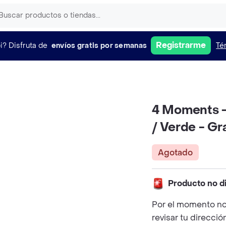
Registrarme
i?
Disfruta de
envíos gratis por semanas
Té
4 Moments -
/ Verde - G
Agotado
Producto no d
Por el momento no
revisar tu direcció