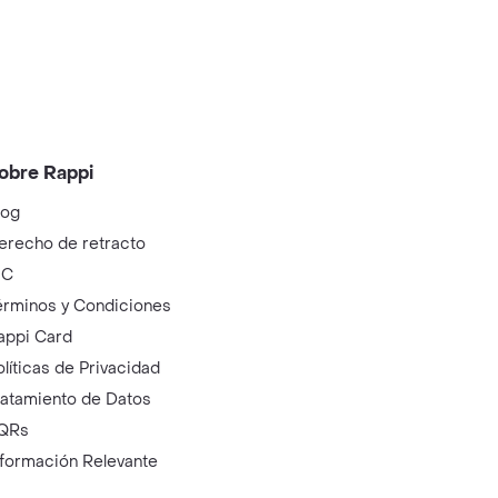
obre Rappi
log
erecho de retracto
IC
érminos y Condiciones
appi Card
olíticas de Privacidad
ratamiento de Datos
QRs
nformación Relevante