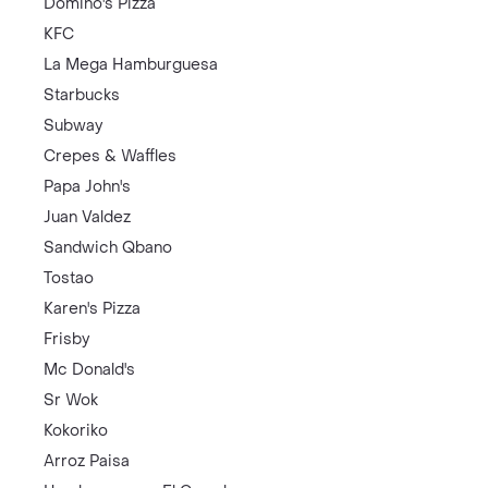
Domino's Pizza
KFC
La Mega Hamburguesa
Starbucks
Subway
Crepes & Waffles
Papa John's
Juan Valdez
Sandwich Qbano
Tostao
Karen's Pizza
Frisby
Mc Donald's
Sr Wok
Kokoriko
Arroz Paisa