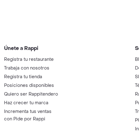
Únete a Rappi
S
Registra tu restaurante
B
Trabaja con nosotros
D
Registra tu tienda
S
Posiciones disponibles
T
Quiero ser Rappitendero
R
Haz crecer tu marca
P
Incrementa tus ventas
T
con Pide por Rappi
P
I