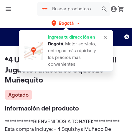
Bogotá
Regístrate
¿Nuevo en Rappi?
y disfruta de
Ingresa tu dirección en
envíos gratis por semanas
Aplican TyC
Bogotá
.
Mejor servicio,
entregas más rápidas y
los precios más
*4 Und Squishy De Cinnamorroll
convenientes!
Juguete Antiestrés Squeeze
Muñequito
Agotado
Información del producto
************BIENVENIDOS A TONATEK***********
Esta compra incluye: - 4 Squishys Muñeco De