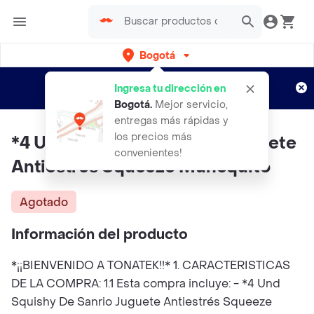
Bogotá
Regístrate
¿Nuevo en Rappi?
y disfruta de
Ingresa tu dirección en
envíos gratis por semanas
Aplican TyC
Bogotá
.
Mejor servicio,
entregas más rápidas y
los precios más
*4 Und Squishy De Sanrio Juguete
convenientes!
Antiestrés Squeeze Muñequito
Agotado
Información del producto
*¡¡BIENVENIDO A TONATEK!!* 1. CARACTERISTICAS
DE LA COMPRA: 1.1 Esta compra incluye: - *4 Und
Squishy De Sanrio Juguete Antiestrés Squeeze