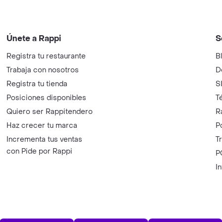
Únete a Rappi
S
Registra tu restaurante
B
Trabaja con nosotros
D
Registra tu tienda
S
Posiciones disponibles
T
Quiero ser Rappitendero
R
Haz crecer tu marca
P
Incrementa tus ventas
T
con Pide por Rappi
P
I