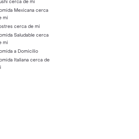
ushi cerca de mi
omida Mexicana cerca
e mi
ostres cerca de mi
omida Saludable cerca
e mi
omida a Domicilio
omida Italiana cerca de
i