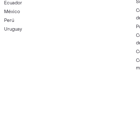
S
Ecuador
C
México
d
Perú
P
Uruguay
C
d
C
C
m