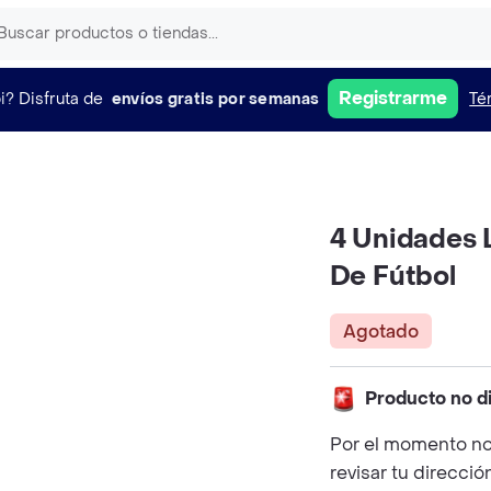
Registrarme
i?
Disfruta de
envíos gratis por semanas
Té
4 Unidades 
De Fútbol
Agotado
Producto no d
Por el momento no
revisar tu direcció