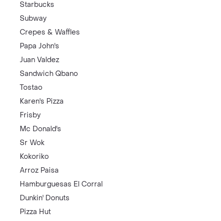
Starbucks
Subway
Crepes & Waffles
Papa John's
Juan Valdez
Sandwich Qbano
Tostao
Karen's Pizza
Frisby
Mc Donald's
Sr Wok
Kokoriko
Arroz Paisa
Hamburguesas El Corral
Dunkin' Donuts
Pizza Hut