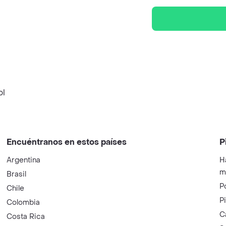
ol
Encuéntranos en estos países
P
Argentina
H
m
Brasil
P
Chile
P
Colombia
C
Costa Rica