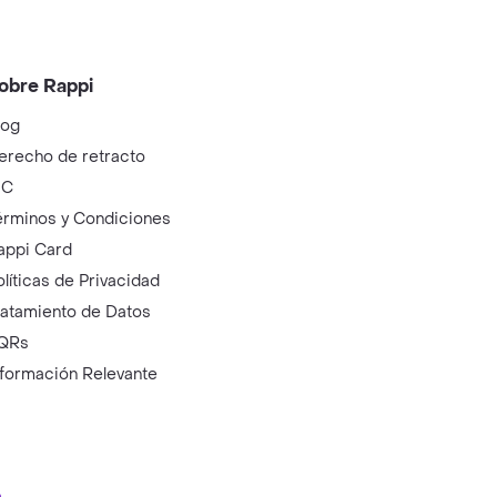
obre Rappi
log
erecho de retracto
IC
érminos y Condiciones
appi Card
olíticas de Privacidad
ratamiento de Datos
QRs
nformación Relevante