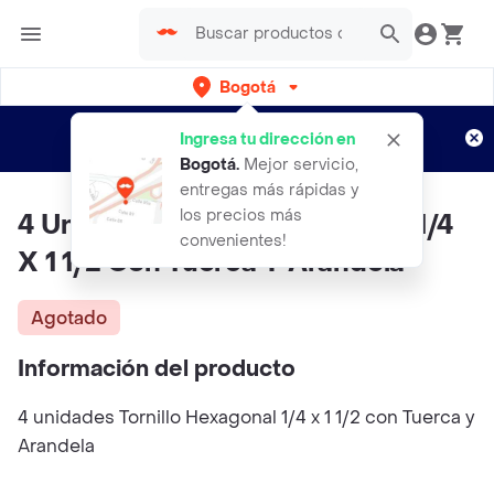
Bogotá
Regístrate
¿Nuevo en Rappi?
y disfruta de
Ingresa tu dirección en
envíos gratis por semanas
Aplican TyC
Bogotá
.
Mejor servicio,
entregas más rápidas y
los precios más
4 Unidades Tornillo Hexagonal 1/4
convenientes!
X 1 1/2 Con Tuerca Y Arandela
Agotado
Información del producto
4 unidades Tornillo Hexagonal 1/4 x 1 1/2 con Tuerca y
Arandela