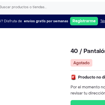
Registrarme
i?
Disfruta de
envíos gratis por semanas
Té
40 / Pantaló
Agotado
Producto no d
Por el momento no
revisar tu direcció