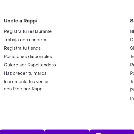
Únete a Rappi
S
Registra tu restaurante
B
Trabaja con nosotros
D
Registra tu tienda
S
Posiciones disponibles
T
Quiero ser Rappitendero
R
Haz crecer tu marca
P
Incrementa tus ventas
T
con Pide por Rappi
P
I
App Store
Play Store
AppGalle