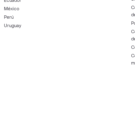
Ecuador
C
México
d
Perú
P
Uruguay
C
d
C
C
m