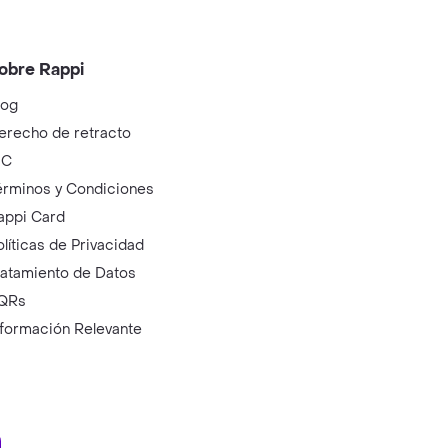
obre Rappi
log
erecho de retracto
IC
érminos y Condiciones
appi Card
olíticas de Privacidad
ratamiento de Datos
QRs
nformación Relevante
ry