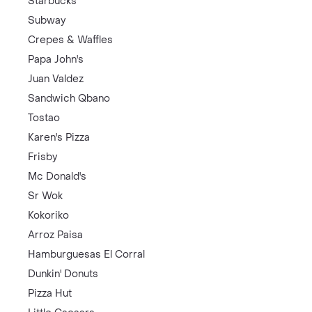
Starbucks
Subway
Crepes & Waffles
Papa John's
Juan Valdez
Sandwich Qbano
Tostao
Karen's Pizza
Frisby
Mc Donald's
Sr Wok
Kokoriko
Arroz Paisa
Hamburguesas El Corral
Dunkin' Donuts
Pizza Hut