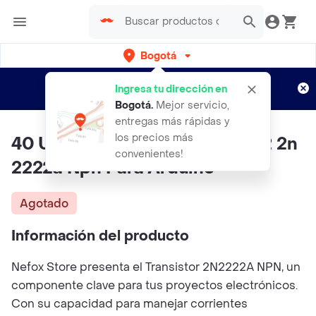
Bogotá
Regístrate
¿Nuevo en Rappi?
y disfruta de
Ingresa tu dirección en
envíos gratis por semanas
Aplican TyC
Bogotá
.
Mejor servicio,
entregas más rápidas y
los precios más
40 Unidades Transistor 2n2222 2n
convenientes!
2222a Npn Para Arduino
Agotado
Información del producto
Nefox Store presenta el Transistor 2N2222A NPN, un
componente clave para tus proyectos electrónicos.
Con su capacidad para manejar corrientes