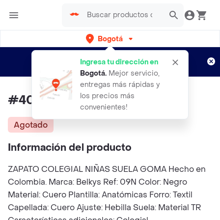
Bogotá
Regístrate
¿Nuevo en Rappi?
y disfruta de
Ingresa tu dirección en
envíos gratis por semanas
Aplican TyC
Bogotá
.
Mejor servicio,
entregas más rápidas y
los precios más
#40 Zapato Colegial Niñas
convenientes!
Agotado
Información del producto
ZAPATO COLEGIAL NIÑAS SUELA GOMA Hecho en
Colombia. Marca: Belkys Ref: 09N Color: Negro
Material: Cuero Plantilla: Anatómicas Forro: Textil
Capellada: Cuero Ajuste: Hebilla Suela: Material TR