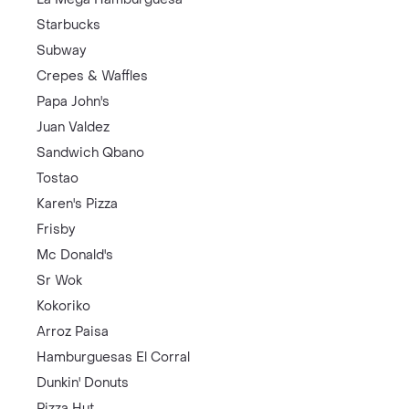
Starbucks
Subway
Crepes & Waffles
Papa John's
Juan Valdez
Sandwich Qbano
Tostao
Karen's Pizza
Frisby
Mc Donald's
Sr Wok
Kokoriko
Arroz Paisa
Hamburguesas El Corral
Dunkin' Donuts
Pizza Hut