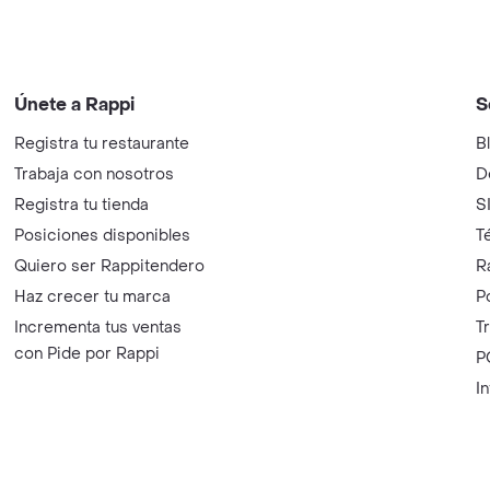
Únete a Rappi
S
Registra tu restaurante
B
Trabaja con nosotros
D
Registra tu tienda
S
Posiciones disponibles
T
Quiero ser Rappitendero
R
Haz crecer tu marca
P
Incrementa tus ventas
T
con Pide por Rappi
P
I