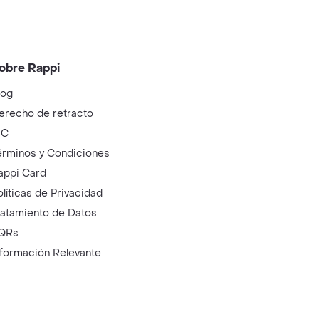
obre Rappi
log
erecho de retracto
IC
érminos y Condiciones
appi Card
olíticas de Privacidad
ratamiento de Datos
QRs
nformación Relevante