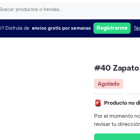
Registrarme
i?
Disfruta de
envíos gratis por semanas
Té
#40 Zapato
Agotado
Producto no d
Por el momento no
revisar tu direcció