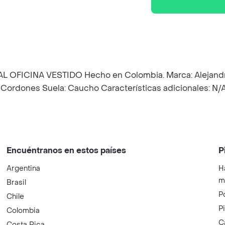
INA VESTIDO Hecho en Colombia. Marca: Alejandro Ref:
: Cordones Suela: Caucho Características adicionales: N
Encuéntranos en estos países
P
Argentina
H
m
Brasil
P
Chile
P
Colombia
C
Costa Rica