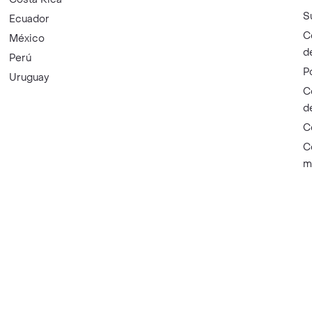
S
Ecuador
C
México
d
Perú
P
Uruguay
C
d
C
C
m