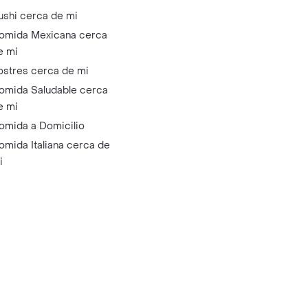
ushi cerca de mi
omida Mexicana cerca
e mi
ostres cerca de mi
omida Saludable cerca
e mi
omida a Domicilio
omida Italiana cerca de
i