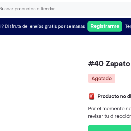
Registrarme
i?
Disfruta de
envíos gratis por semanas
Té
#40 Zapato
Agotado
Producto no d
Por el momento no
revisar tu direcció