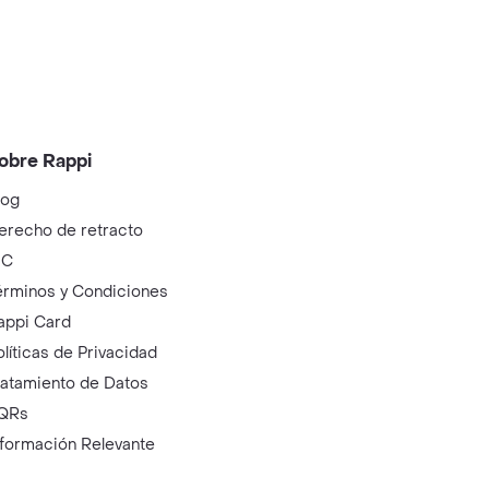
obre Rappi
log
erecho de retracto
IC
érminos y Condiciones
appi Card
olíticas de Privacidad
ratamiento de Datos
QRs
nformación Relevante