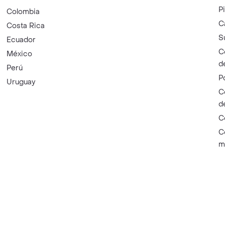
P
Colombia
C
Costa Rica
S
Ecuador
C
México
d
Perú
P
Uruguay
C
d
C
C
m