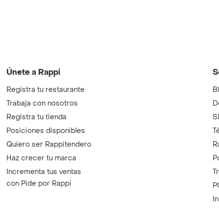
Únete a Rappi
S
Registra tu restaurante
B
Trabaja con nosotros
D
Registra tu tienda
S
Posiciones disponibles
T
Quiero ser Rappitendero
R
Haz crecer tu marca
P
Incrementa tus ventas
T
con Pide por Rappi
P
I