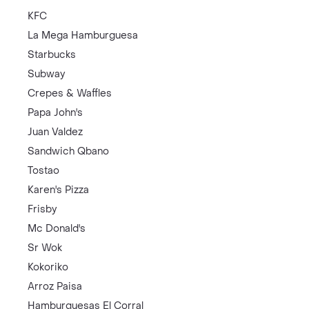
KFC
La Mega Hamburguesa
Starbucks
Subway
Crepes & Waffles
Papa John's
Juan Valdez
Sandwich Qbano
Tostao
Karen's Pizza
Frisby
Mc Donald's
Sr Wok
Kokoriko
Arroz Paisa
Hamburguesas El Corral