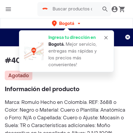
Bogotá
Regístrate
¿Nuevo en Rappi?
y disfruta de
Ingresa tu dirección en
envíos gratis por semanas
Aplican TyC
Bogotá
.
Mejor servicio,
entregas más rápidas y
los precios más
#40 Zapato Mocasín Romulo
convenientes!
Agotado
Información del producto
Marca: Romulo Hecho en Colombia. REF: 3688 o
Color: Negro o Material: Cuero o Plantilla: Anatómica
o Forro: N/A o Capellada: Cuero o Ajuste: Mocasín o
Suela: TR o Características adicionales: Moño