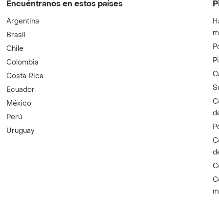
Encuéntranos en estos países
P
Argentina
H
m
Brasil
P
Chile
P
Colombia
C
Costa Rica
S
Ecuador
C
México
d
Perú
P
Uruguay
C
d
C
C
m