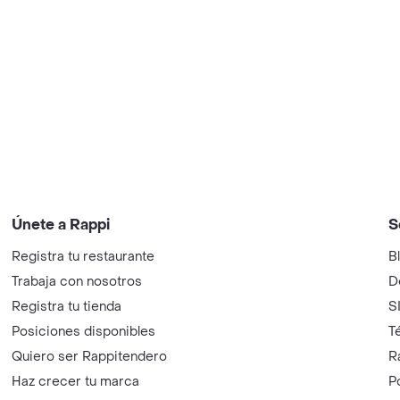
Únete a Rappi
S
Registra tu restaurante
B
Trabaja con nosotros
D
Registra tu tienda
S
Posiciones disponibles
T
Quiero ser Rappitendero
R
Haz crecer tu marca
P