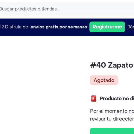
Registrarme
i?
Disfruta de
envíos gratis por semanas
Té
#40 Zapato
Agotado
Producto no d
Por el momento no
revisar tu direcció