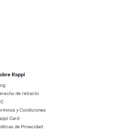
obre Rappi
log
erecho de retracto
IC
érminos y Condiciones
appi Card
olíticas de Privacidad