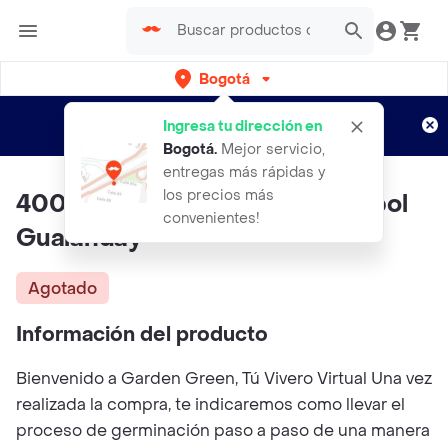
Bogotá
Regístrate
¿Nuevo en Rappi?
y disfruta de
Ingresa tu dirección en
envíos gratis por semanas
Aplican TyC
Bogotá
.
Mejor servicio,
entregas más rápidas y
los precios más
400 Semillas Orgánicas De Árbol
convenientes!
Gualanday
Agotado
Información del producto
Bienvenido a Garden Green, Tú Vivero Virtual Una vez
realizada la compra, te indicaremos como llevar el
proceso de germinación paso a paso de una manera