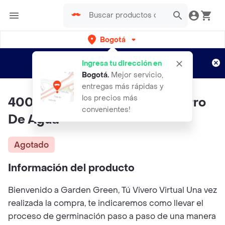
Bogotá
Regístrate
¿Nuevo en Rappi?
y disfruta de
Ingresa tu dirección en
envíos gratis por semanas
Aplican TyC
Bogotá
.
Mejor servicio,
entregas más rápidas y
los precios más
400 Semillas Orgánicas De Berro
convenientes!
De Agua
Agotado
Información del producto
Bienvenido a Garden Green, Tú Vivero Virtual Una vez
realizada la compra, te indicaremos como llevar el
proceso de germinación paso a paso de una manera