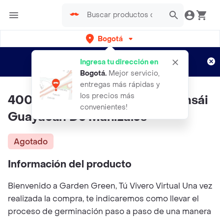
Bogotá
Regístrate
¿Nuevo en Rappi?
y disfruta de
Ingresa tu dirección en
envíos gratis por semanas
Aplican TyC
Bogotá
.
Mejor servicio,
entregas más rápidas y
los precios más
400 Semillas Orgánicas De Bonsái
convenientes!
Guayacán De Manizales
Agotado
Información del producto
Bienvenido a Garden Green, Tú Vivero Virtual Una vez
realizada la compra, te indicaremos como llevar el
proceso de germinación paso a paso de una manera