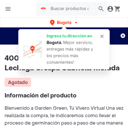
Bogotá
Regístrate
¿Nuevo en Rappi?
y disfruta de
Ingresa tu dirección en
envíos gratis por semanas
Aplican TyC
Bogotá
.
Mejor servicio,
entregas más rápidas y
los precios más
400 Semillas Orgánicas De
convenientes!
Lechuga Crespa Gabriella Morada
Agotado
Información del producto
Bienvenido a Garden Green, Tú Vivero Virtual Una vez
realizada la compra, te indicaremos como llevar el
proceso de germinación paso a paso de una manera