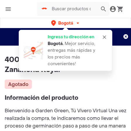
Bogotá
Regístrate
¿Nuevo en Rappi?
y disfruta de
Ingresa tu dirección en
envíos gratis por semanas
Aplican TyC
Bogotá
.
Mejor servicio,
entregas más rápidas y
los precios más
400 Semillas Orgánicas De
convenientes!
Zanahoria Royal
Agotado
Información del producto
Bienvenido a Garden Green, Tú Vivero Virtual Una vez
realizada la compra, te indicaremos como llevar el
proceso de germinación paso a paso de una manera