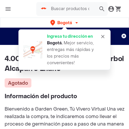
Bogotá
Regístrate
¿Nuevo en Rappi?
y disfruta de
Ingresa tu dirección en
envíos gratis por semanas
Aplican TyC
Bogotá
.
Mejor servicio,
entregas más rápidas y
los precios más
4.000 Semillas Orgánicas De Árbol
convenientes!
Alcaparro Enano
Agotado
Información del producto
Bienvenido a Garden Green, Tú Vivero Virtual Una vez
realizada la compra, te indicaremos como llevar el
proceso de germinación paso a paso de una manera