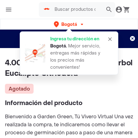
Bogotá
Regístrate
¿Nuevo en Rappi?
y disfruta de
Ingresa tu dirección en
envíos gratis por semanas
Aplican TyC
Bogotá
.
Mejor servicio,
entregas más rápidas y
los precios más
4.000 Semillas Orgánicas De Árbol
convenientes!
Eucalipto Citriodora
Agotado
Información del producto
Bienvenido a Garden Green, Tú Vivero Virtual Una vez
realizada la compra, te indicaremos como llevar el
proceso de germinación paso a paso de una manera