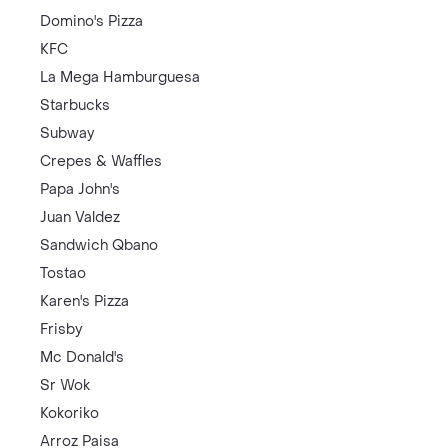
Domino's Pizza
KFC
La Mega Hamburguesa
Starbucks
Subway
Crepes & Waffles
Papa John's
Juan Valdez
Sandwich Qbano
Tostao
Karen's Pizza
Frisby
Mc Donald's
Sr Wok
Kokoriko
Arroz Paisa