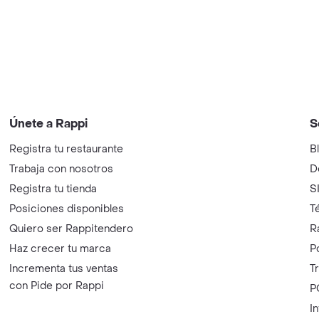
Únete a Rappi
S
Registra tu restaurante
B
Trabaja con nosotros
D
Registra tu tienda
S
Posiciones disponibles
T
Quiero ser Rappitendero
R
Haz crecer tu marca
P
Incrementa tus ventas
T
con Pide por Rappi
P
I