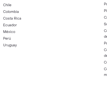
P
Chile
P
Colombia
C
Costa Rica
S
Ecuador
C
México
d
Perú
P
Uruguay
C
d
C
C
m