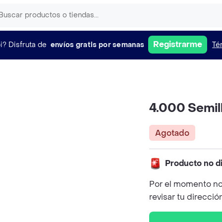
Registrarme
i?
Disfruta de
envíos gratis por semanas
Té
4.000 Semil
Agotado
Producto no d
Por el momento no
revisar tu direcció