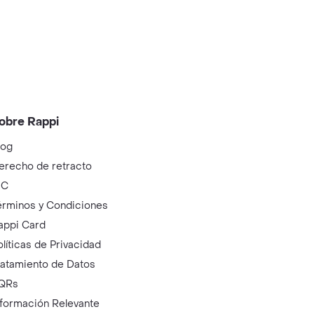
obre Rappi
log
erecho de retracto
IC
érminos y Condiciones
appi Card
olíticas de Privacidad
ratamiento de Datos
QRs
nformación Relevante