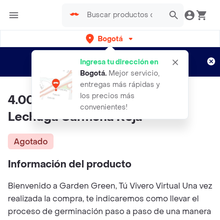
Bogotá
Regístrate
¿Nuevo en Rappi?
y disfruta de
Ingresa tu dirección en
envíos gratis por semanas
Aplican TyC
Bogotá
.
Mejor servicio,
entregas más rápidas y
los precios más
4.000 Semillas Orgánicas De
convenientes!
Lechuga Carmona Roja
Agotado
Información del producto
Bienvenido a Garden Green, Tú Vivero Virtual Una vez
realizada la compra, te indicaremos como llevar el
proceso de germinación paso a paso de una manera