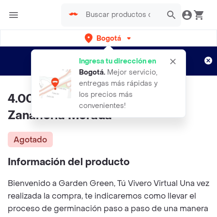
Bogotá
Regístrate
¿Nuevo en Rappi?
y disfruta de
Ingresa tu dirección en
envíos gratis por semanas
Aplican TyC
Bogotá
.
Mejor servicio,
entregas más rápidas y
los precios más
4.000 Semillas Orgánicas De
convenientes!
Zanahoria Morada
Agotado
Información del producto
Bienvenido a Garden Green, Tú Vivero Virtual Una vez
realizada la compra, te indicaremos como llevar el
proceso de germinación paso a paso de una manera