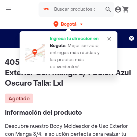
Bogotá
Regístrate
¿Nuevo en Rappi?
y disfruta de
Ingresa tu dirección en
envíos gratis por semanas
Aplican TyC
Bogotá
.
Mejor servicio,
entregas más rápidas y
los precios más
4058-body Moldeador De Uso
convenientes!
Exterior Con Manga 3/4 Color: Azul
Oscuro Talla: Lxl
Agotado
Información del producto
Descubre nuestro Body Moldeador de Uso Exterior
con Manga 3/4: la solución perfecta para realzar tu