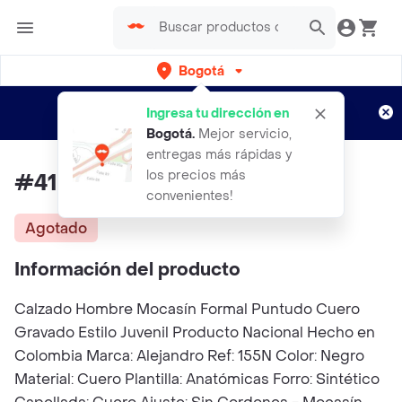
Bogotá
Regístrate
¿Nuevo en Rappi?
y disfruta de
Ingresa tu dirección en
envíos gratis por semanas
Aplican TyC
Bogotá
.
Mejor servicio,
entregas más rápidas y
los precios más
#41 Zapato Amarrar Cuero
convenientes!
Agotado
Información del producto
Calzado Hombre Mocasín Formal Puntudo Cuero
Gravado Estilo Juvenil Producto Nacional Hecho en
Colombia Marca: Alejandro Ref: 155N Color: Negro
Material: Cuero Plantilla: Anatómicas Forro: Sintético