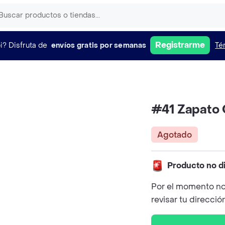
Registrarme
i?
Disfruta de
envíos gratis por semanas
Té
#41 Zapato
Agotado
Producto no d
Por el momento no
revisar tu direcció