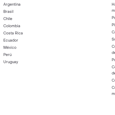
Argentina
H
m
Brasil
P
Chile
P
Colombia
C
Costa Rica
S
Ecuador
C
México
d
Perú
P
Uruguay
C
d
C
C
m