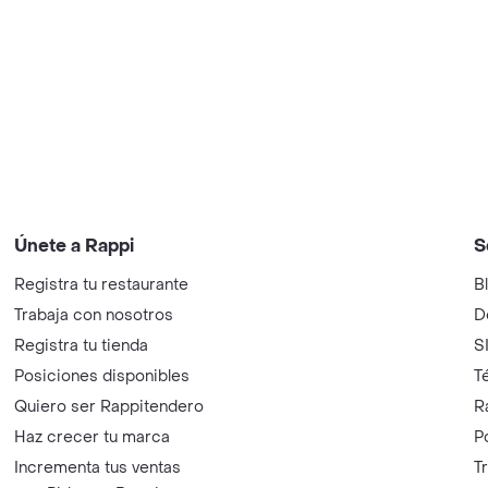
Únete a Rappi
S
Registra tu restaurante
B
Trabaja con nosotros
D
Registra tu tienda
S
Posiciones disponibles
T
Quiero ser Rappitendero
R
Haz crecer tu marca
P
Incrementa tus ventas
T