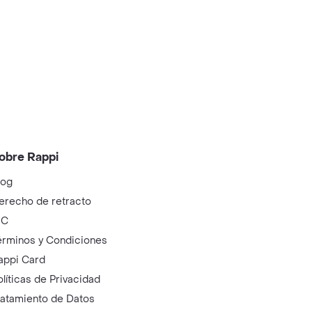
obre Rappi
log
erecho de retracto
IC
érminos y Condiciones
appi Card
olíticas de Privacidad
ratamiento de Datos