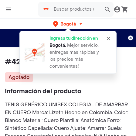
Bogotá
Regístrate
¿Nuevo en Rappi?
y disfruta de
Ingresa tu dirección en
envíos gratis por semanas
Aplican TyC
Bogotá
.
Mejor servicio,
entregas más rápidas y
los precios más
#42 Colegial Tenis Unisex
convenientes!
Agotado
Información del producto
TENIS GENÉRICO UNISEX COLEGIAL DE AMARRAR
EN CUERO Marca: Lizeth Hecho en Colombia. Color:
Blanco Material: Cuero Plantilla: Anatómica Forro:
Sintético Capellada: Cuero Ajuste: Amarrar Suela: