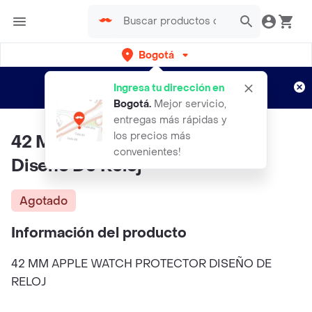
Bogotá
Regístrate
¿Nuevo en Rappi?
y disfruta de
Ingresa tu dirección en
envíos gratis por semanas
Aplican TyC
Bogotá
.
Mejor servicio,
entregas más rápidas y
los precios más
42 Mm Apple Watch Protector
convenientes!
Diseño De Reloj
Agotado
Información del producto
42 MM APPLE WATCH PROTECTOR DISEÑO DE
RELOJ