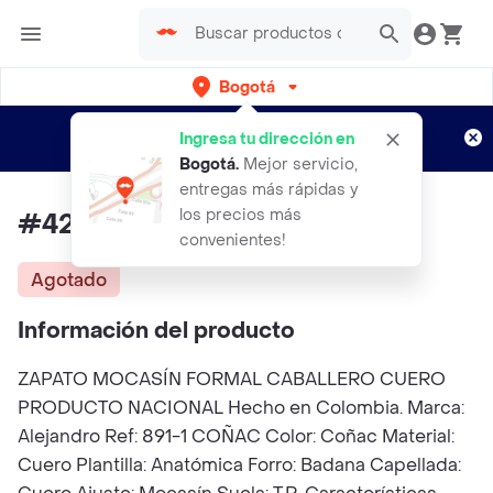
Bogotá
Regístrate
¿Nuevo en Rappi?
y disfruta de
Ingresa tu dirección en
envíos gratis por semanas
Aplican TyC
Bogotá
.
Mejor servicio,
entregas más rápidas y
los precios más
#42 Zapato Mocasín Cuero
convenientes!
Agotado
Información del producto
ZAPATO MOCASÍN FORMAL CABALLERO CUERO
PRODUCTO NACIONAL Hecho en Colombia. Marca:
Alejandro Ref: 891-1 COÑAC Color: Coñac Material:
Cuero Plantilla: Anatómica Forro: Badana Capellada: