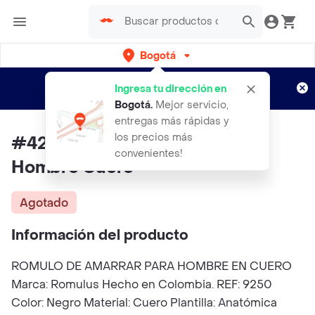
Bogotá
Regístrate
¿Nuevo en Rappi?
y disfruta de
Ingresa tu dirección en
envíos gratis por semanas
Aplican TyC
Bogotá
.
Mejor servicio,
entregas más rápidas y
los precios más
#42 Zapato Romulo Amarrar
convenientes!
Hombre Cuero
Agotado
Información del producto
ROMULO DE AMARRAR PARA HOMBRE EN CUERO
Marca: Romulus Hecho en Colombia. REF: 9250
Color: Negro Material: Cuero Plantilla: Anatómica