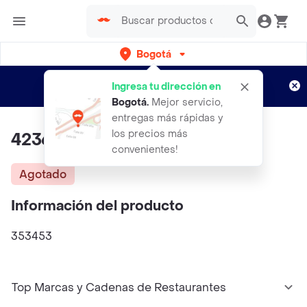
Bogotá
Regístrate
¿Nuevo en Rappi?
y disfruta de
Ingresa tu dirección en
envíos gratis por semanas
Aplican TyC
Bogotá
.
Mejor servicio,
entregas más rápidas y
los precios más
42364
convenientes!
Agotado
Información del producto
353453
Top Marcas y Cadenas de Restaurantes