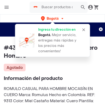
Bogotá
Regístrate
¿Nuevo en Rappi?
y disfruta de
Ingresa tu dirección en
envíos gratis por semanas
Aplican TyC
Bogotá
.
Mejor servicio,
entregas más rápidas y
los precios más
#43 Zapato Romulo Casual Cuero
convenientes!
Hombre
Agotado
Información del producto
ROMULO CASUAL PARA HOMBRE MOCASÍN EN
CUERO Marca: Romulus Hecho en Colombia. REF:
9313 Color: Miel Castaño Material: Cuero Plantilla: