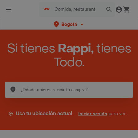
Bogotá
Si tienes
Rappi,
tienes
Todo.
Usa tu ubicación actual
Iniciar sesión
para ver tus direcciones