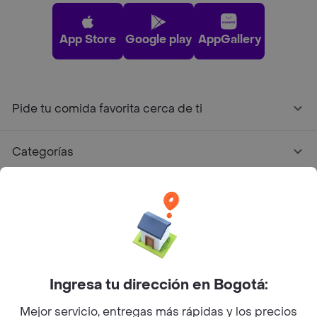
App Store
Google play
AppGallery
Pide tu comida favorita cerca de ti
Categorías
Únete a Rappi
Sobre Rappi
Facebook
Twitter
Instagram
Ingresa tu dirección en Bogotá:
Mejor servicio, entregas más rápidas y los precios
©
2026
Rappi Inc. All rights reserved.