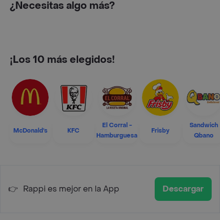
¿Necesitas algo más?
¡Los 10 más elegidos!
El Corral -
Sandwich
McDonald's
KFC
Frisby
Hamburguesa
Qbano
👉
Rappi es mejor en la App
Descargar