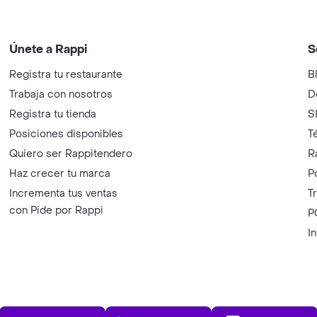
Únete a Rappi
S
Registra tu restaurante
B
Trabaja con nosotros
D
Registra tu tienda
S
Posiciones disponibles
T
Quiero ser Rappitendero
R
Haz crecer tu marca
P
Incrementa tus ventas
T
con Pide por Rappi
P
I
App Store
Play Store
AppGalle