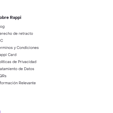
obre Rappi
log
erecho de retracto
IC
érminos y Condiciones
appi Card
olíticas de Privacidad
ratamiento de Datos
QRs
nformación Relevante
ry