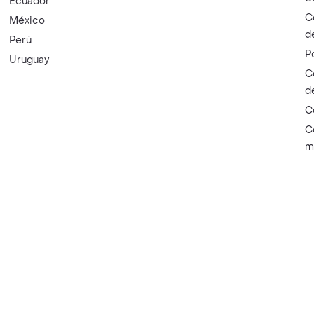
Ecuador
C
México
d
Perú
P
Uruguay
C
d
C
C
m