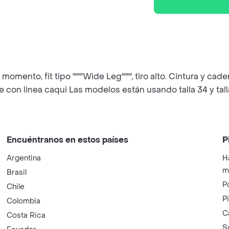
momento, fit tipo """"Wide Leg"""", tiro alto. Cintura y ca
 con linea caqui Las modelos están usando talla 34 y tall
Encuéntranos en estos países
P
Argentina
H
m
Brasil
P
Chile
P
Colombia
C
Costa Rica
S