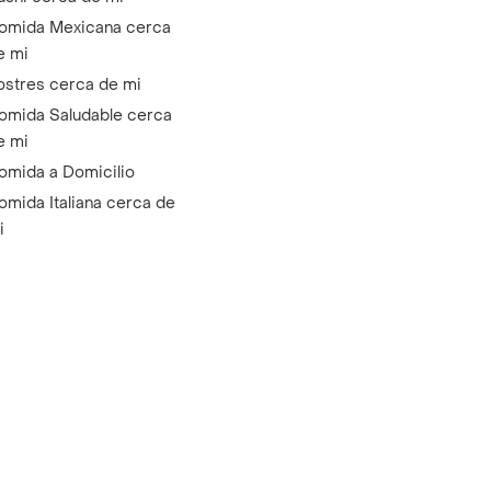
omida Mexicana cerca
e mi
ostres cerca de mi
omida Saludable cerca
e mi
omida a Domicilio
omida Italiana cerca de
i