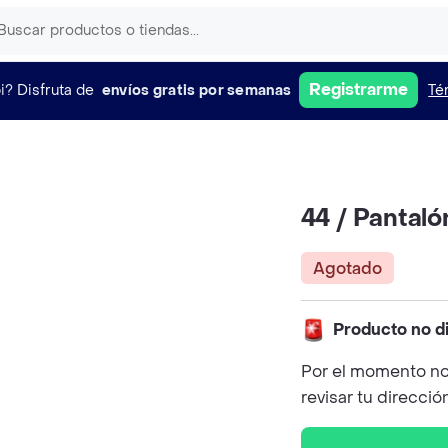
Registrarme
i?
Disfruta de
envíos gratis por semanas
Té
44 / Pantaló
Agotado
Producto no d
Por el momento no
revisar tu direcció