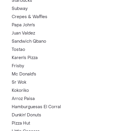
Starbucks
Subway
Crepes & Waffles
Papa John's
Juan Valdez
Sandwich Qbano
Tostao
Karen's Pizza
Frisby
Mc Donald's
Sr Wok
Kokoriko
Arroz Paisa
Hamburguesas El Corral
Dunkin' Donuts
Pizza Hut