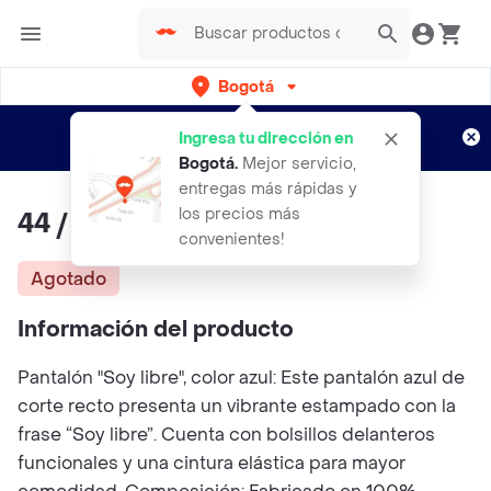
Bogotá
Regístrate
¿Nuevo en Rappi?
y disfruta de
Ingresa tu dirección en
envíos gratis por semanas
Aplican TyC
Bogotá
.
Mejor servicio,
entregas más rápidas y
los precios más
44 / Pantalón Soy Libre - Azul
convenientes!
Agotado
Información del producto
Pantalón "Soy libre", color azul: Este pantalón azul de
corte recto presenta un vibrante estampado con la
frase “Soy libre”. Cuenta con bolsillos delanteros
funcionales y una cintura elástica para mayor