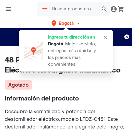
Bogotá
Regístrate
¿Nuevo en Rappi?
y disfruta de
Ingresa tu dirección en
envíos gratis por semanas
Aplican TyC
Bogotá
.
Mejor servicio,
entregas más rápidas y
los precios más
48 Piezas Kit Destornillador
convenientes!
Eléctrico Recargable Inalámbrico
Agotado
Información del producto
Descubre la versatilidad y potencia del
destornillador eléctrico, modelo LFDZ-0481. Este
destornillador inalámbrico, en elegante color negro,