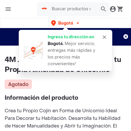
Bogotá
Regístrate
¿Nuevo en Rappi?
y disfruta de
Ingresa tu dirección en
envíos gratis por semanas
Aplican TyC
Bogotá
.
Mejor servicio,
entregas más rápidas y
los precios más
4M Juguete Unicorn Pillow Haz tu
convenientes!
Propia Almohada de Unicornio
Agotado
Información del producto
Crea tu Propio Cojín en Forma de Unicornio Ideal
Para Decorar tu Habitación. Desarrolla tu Habilidad
de Hacer Manualidades y Abrir tu Imaginación. El