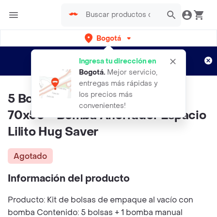
Bogotá
Regístrate
¿Nuevo en Rappi?
y disfruta de
Ingresa tu dirección en
envíos gratis por semanas
Aplican TyC
Bogotá
.
Mejor servicio,
entregas más rápidas y
los precios más
5 Bolsas De Empaque Al Vacío
convenientes!
70x50 + Bomba Ahorrador Espacio
Lilito Hug Saver
Agotado
Información del producto
Producto: Kit de bolsas de empaque al vacío con
bomba Contenido: 5 bolsas + 1 bomba manual