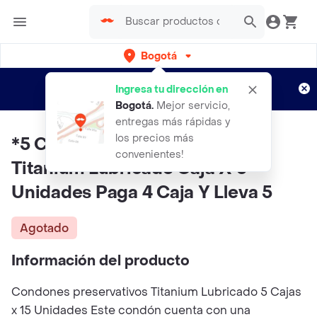
Bogotá
Regístrate
¿Nuevo en Rappi?
y disfruta de
Ingresa tu dirección en
envíos gratis por semanas
Aplican TyC
Bogotá
.
Mejor servicio,
entregas más rápidas y
los precios más
*5 Condones Preservativos
convenientes!
Titanium Lubricado Caja X 3
Unidades Paga 4 Caja Y Lleva 5
Agotado
Información del producto
Condones preservativos Titanium Lubricado 5 Cajas
x 15 Unidades Este condón cuenta con una