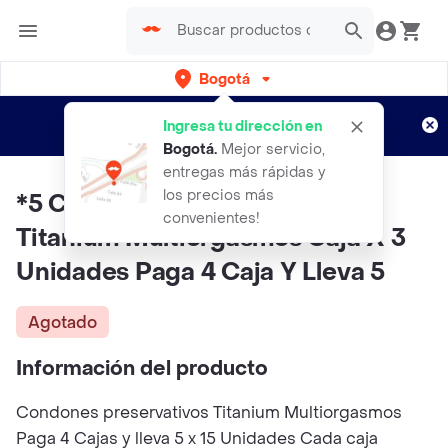
Bogotá
Regístrate
¿Nuevo en Rappi?
y disfruta de
Ingresa tu dirección en
envíos gratis por semanas
Aplican TyC
Bogotá
.
Mejor servicio,
entregas más rápidas y
los precios más
*5 Condones Preservativos
convenientes!
Titanium Multiorgasmos Caja X 3
Unidades Paga 4 Caja Y Lleva 5
Agotado
Información del producto
Condones preservativos Titanium Multiorgasmos
Paga 4 Cajas y lleva 5 x 15 Unidades Cada caja