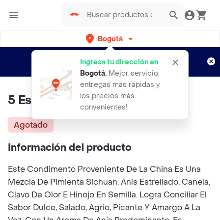
Bogotá
Regístrate
¿Nuevo en Rappi?
y disfruta de
Ingresa tu dirección en
envíos gratis por semanas
Aplican TyC
Bogotá
.
Mejor servicio,
entregas más rápidas y
los precios más
5 Especias Chinas
convenientes!
Agotado
Información del producto
Este Condimento Proveniente De La China Es Una
Mezcla De Pimienta Sichuan, Anís Estrellado, Canela,
Clavo De Olor E Hinojo En Semilla. Logra Conciliar El
Sabor Dulce, Salado, Agrio, Picante Y Amargo A La