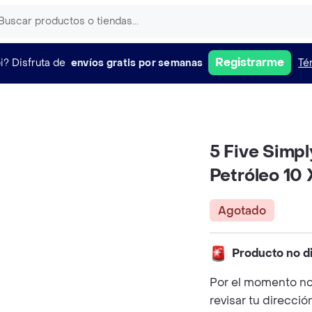
Registrarme
i?
Disfruta de
envíos gratis por semanas
Té
5 Five Simp
Petróleo 10 
Agotado
Producto no d
Por el momento no
revisar tu direcció