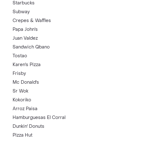
Starbucks
Subway
Crepes & Waffles
Papa John's
Juan Valdez
Sandwich Qbano
Tostao
Karen's Pizza
Frisby
Mc Donald's
Sr Wok
Kokoriko
Arroz Paisa
Hamburguesas El Corral
Dunkin' Donuts
Pizza Hut