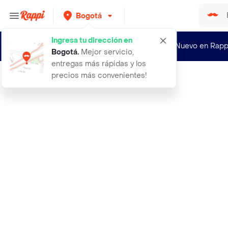
Bogotá
Ingresa tu dirección en
¿Nuevo en Rapp
Bogotá
.
Mejor servicio,
entregas más rápidas y los
precios más convenientes!
Rappi
5 five simply smart dispensador jab