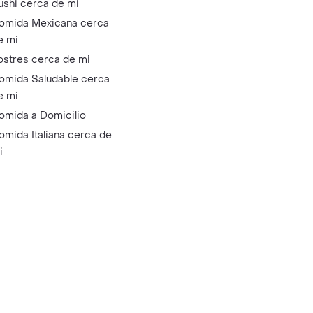
ushi cerca de mi
omida Mexicana cerca
e mi
ostres cerca de mi
omida Saludable cerca
e mi
omida a Domicilio
omida Italiana cerca de
i