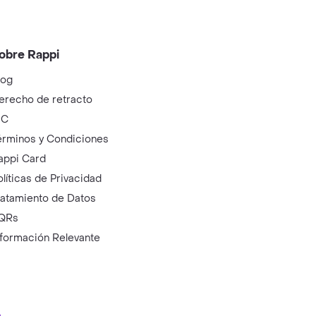
obre Rappi
log
erecho de retracto
IC
érminos y Condiciones
appi Card
olíticas de Privacidad
ratamiento de Datos
QRs
nformación Relevante