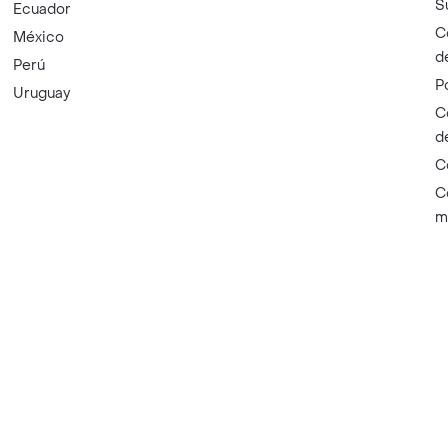
S
Ecuador
C
México
d
Perú
P
Uruguay
C
d
C
C
m