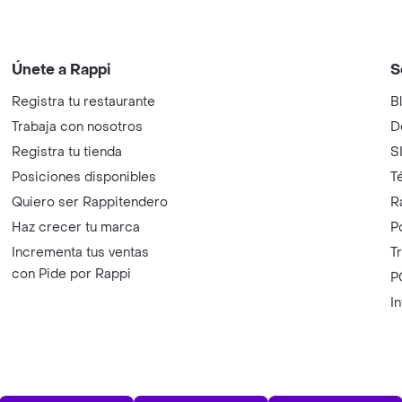
Únete a Rappi
S
Registra tu restaurante
B
Trabaja con nosotros
D
Registra tu tienda
S
Posiciones disponibles
T
Quiero ser Rappitendero
R
Haz crecer tu marca
P
Incrementa tus ventas
T
con Pide por Rappi
P
I