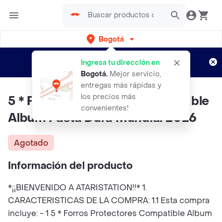
Bogotá
Regístrate
¿Nuevo en Rappi?
y disfruta de
Ingresa tu dirección en
envíos gratis por semanas
Aplican TyC
Bogotá
.
Mejor servicio,
entregas más rápidas y
los precios más
5 * Forros Protectores Compatible
convenientes!
Album Pasta Dura Mundial 2026
Agotado
Información del producto
*¡¡BIENVENIDO A ATARISTATION!!* 1.
CARACTERISTICAS DE LA COMPRA: 1.1 Esta compra
incluye: - 1 5 * Forros Protectores Compatible Album