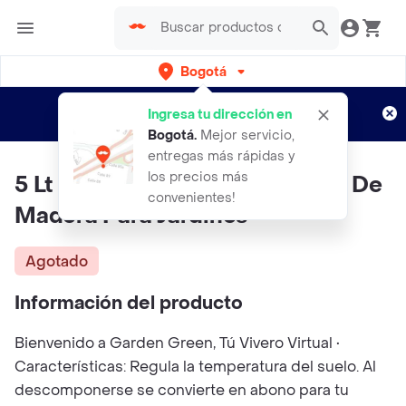
Bogotá
Regístrate
¿Nuevo en Rappi?
y disfruta de
Ingresa tu dirección en
envíos gratis por semanas
Aplican TyC
Bogotá
.
Mejor servicio,
entregas más rápidas y
los precios más
5 Lt De Mulch Tapete Orgánico De
convenientes!
Madera Para Jardines
Agotado
Información del producto
Bienvenido a Garden Green, Tú Vivero Virtual •
Características: Regula la temperatura del suelo. Al
descomponerse se convierte en abono para tu