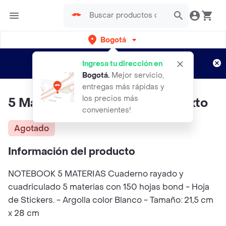
Bogotá
Regístrate
¿Nuevo en Rappi?
y disfruta de
Ingresa tu dirección en
envíos gratis por semanas
Aplican TyC
Bogotá
.
Mejor servicio,
entregas más rápidas y
los precios más
5 Materias Animal Print Lila Mixto
convenientes!
Agotado
Información del producto
NOTEBOOK 5 MATERIAS Cuaderno rayado y
cuadriculado 5 materias con 150 hojas bond - Hoja
de Stickers. - Argolla color Blanco - Tamaño: 21,5 cm
x 28 cm