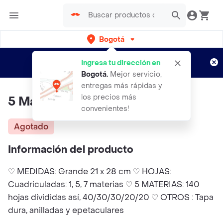
Bogotá
Regístrate
¿Nuevo en Rappi?
y disfruta de
Ingresa tu dirección en
envíos gratis por semanas
Aplican TyC
Bogotá
.
Mejor servicio,
entregas más rápidas y
los precios más
5 Materias Grande Michis
convenientes!
Agotado
Información del producto
♡ MEDIDAS: Grande 21 x 28 cm ♡ HOJAS:
Cuadriculadas: 1, 5, 7 materias ♡ 5 MATERIAS: 140
hojas divididas así, 40/30/30/20/20 ♡ OTROS : Tapa
dura, anilladas y epetaculares