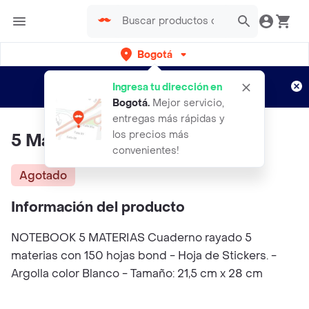
Bogotá
Regístrate
¿Nuevo en Rappi?
y disfruta de
Ingresa tu dirección en
envíos gratis por semanas
Aplican TyC
Bogotá
.
Mejor servicio,
entregas más rápidas y
los precios más
5 Materias Mucho Amor Mixto
convenientes!
Agotado
Información del producto
NOTEBOOK 5 MATERIAS Cuaderno rayado 5
materias con 150 hojas bond - Hoja de Stickers. -
Argolla color Blanco - Tamaño: 21,5 cm x 28 cm