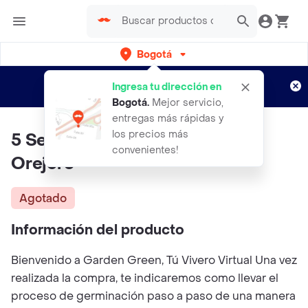
Bogotá
Regístrate
¿Nuevo en Rappi?
y disfruta de
Ingresa tu dirección en
envíos gratis por semanas
Aplican TyC
Bogotá
.
Mejor servicio,
entregas más rápidas y
los precios más
5 Semillas Orgánicas De Árbol
convenientes!
Orejero
Agotado
Información del producto
Bienvenido a Garden Green, Tú Vivero Virtual Una vez
realizada la compra, te indicaremos como llevar el
proceso de germinación paso a paso de una manera