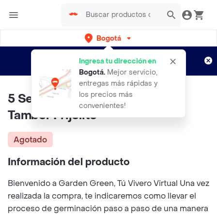
Bogotá
Regístrate
¿Nuevo en Rappi?
y disfruta de
Ingresa tu dirección en
envíos gratis por semanas
Aplican TyC
Bogotá
.
Mejor servicio,
entregas más rápidas y
los precios más
5 Semillas Orgánicas De Árbol
convenientes!
Tambor Frijolito
Agotado
Información del producto
Bienvenido a Garden Green, Tú Vivero Virtual Una vez
realizada la compra, te indicaremos como llevar el
proceso de germinación paso a paso de una manera