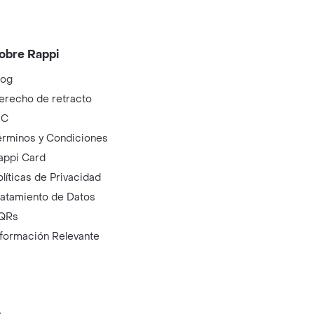
obre Rappi
log
erecho de retracto
IC
érminos y Condiciones
appi Card
olíticas de Privacidad
ratamiento de Datos
QRs
nformación Relevante