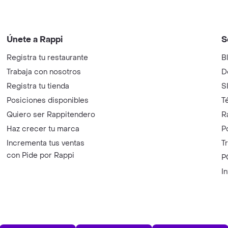
Únete a Rappi
S
Registra tu restaurante
B
Trabaja con nosotros
D
Registra tu tienda
S
Posiciones disponibles
T
Quiero ser Rappitendero
R
Haz crecer tu marca
P
Incrementa tus ventas
T
con Pide por Rappi
P
I