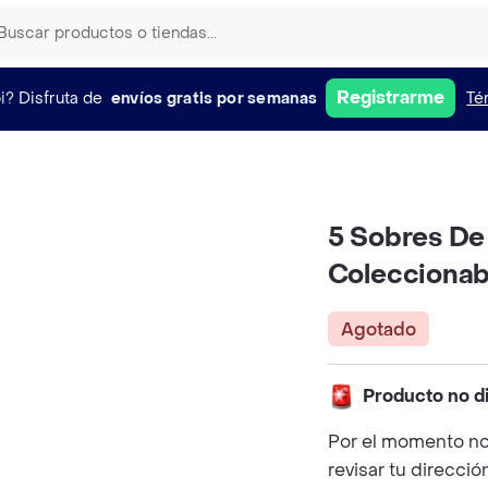
Registrarme
i?
Disfruta de
envíos gratis por semanas
Té
5 Sobres De 
Coleccionab
Agotado
Producto no d
Por el momento no
revisar tu direcció