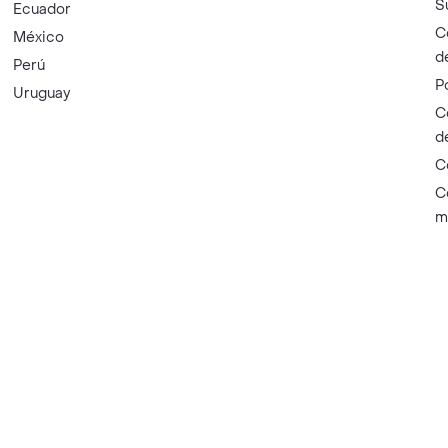
S
Ecuador
C
México
d
Perú
P
Uruguay
C
d
C
C
m