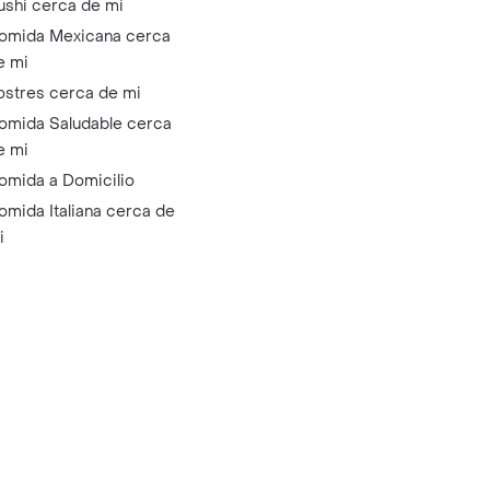
ushi cerca de mi
omida Mexicana cerca
e mi
ostres cerca de mi
omida Saludable cerca
e mi
omida a Domicilio
omida Italiana cerca de
i