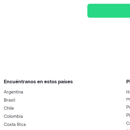
Encuéntranos en estos países
P
Argentina
H
m
Brasil
P
Chile
P
Colombia
C
Costa Rica