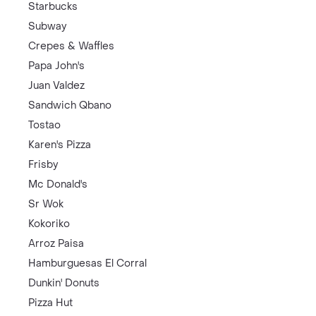
Starbucks
Subway
Crepes & Waffles
Papa John's
Juan Valdez
Sandwich Qbano
Tostao
Karen's Pizza
Frisby
Mc Donald's
Sr Wok
Kokoriko
Arroz Paisa
Hamburguesas El Corral
Dunkin' Donuts
Pizza Hut