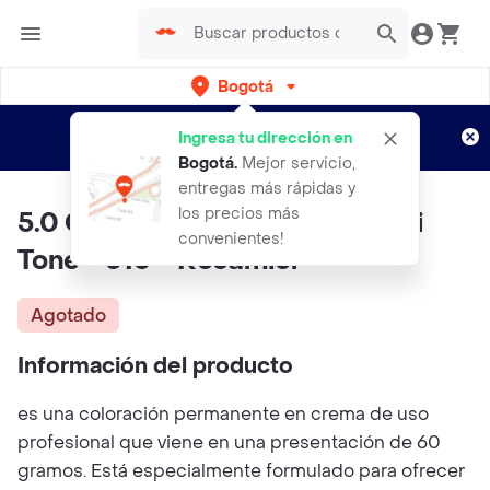
Bogotá
Regístrate
¿Nuevo en Rappi?
y disfruta de
Ingresa tu dirección en
envíos gratis por semanas
Aplican TyC
Bogotá
.
Mejor servicio,
entregas más rápidas y
los precios más
5.0 Castaño Claro Natural Tecni
convenientes!
Tone - 510 - Recamier
Agotado
Información del producto
es una coloración permanente en crema de uso
profesional que viene en una presentación de 60
gramos. Está especialmente formulado para ofrecer